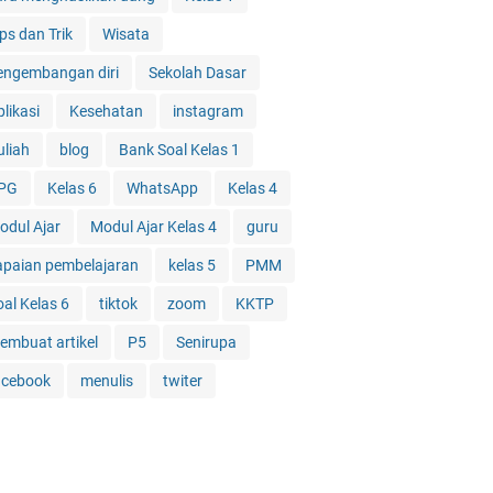
ps dan Trik
Wisata
engembangan diri
Sekolah Dasar
likasi
Kesehatan
instagram
uliah
blog
Bank Soal Kelas 1
PG
Kelas 6
WhatsApp
Kelas 4
odul Ajar
Modul Ajar Kelas 4
guru
apaian pembelajaran
kelas 5
PMM
oal Kelas 6
tiktok
zoom
KKTP
embuat artikel
P5
Senirupa
acebook
menulis
twiter