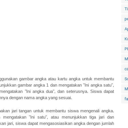
Ti
p
Ap
K
P
M
c
gunakan gambar angka atau kartu angka untuk membantu 
S
njukkan gambar angka 1 dan mengatakan "Ini angka satu", 
M
engatakan "Ini angka dua", dan seterusnya. Siswa dapat 
nnya dengan nama angka yang sesuai.
f
kan jari tangan untuk membantu siswa mengenali angka. 
mengatakan "Ini satu", atau menunjukkan tiga jari dan 
an jari, siswa dapat mengasosiasikan angka dengan jumlah 