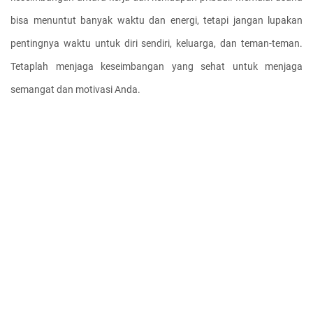
bisa menuntut banyak waktu dan energi, tetapi jangan lupakan 
pentingnya waktu untuk diri sendiri, keluarga, dan teman-teman. 
Tetaplah menjaga keseimbangan yang sehat untuk menjaga 
semangat dan motivasi Anda.