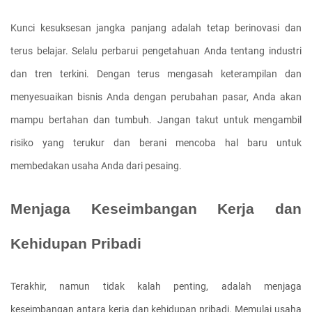
Kunci kesuksesan jangka panjang adalah tetap berinovasi dan 
terus belajar. Selalu perbarui pengetahuan Anda tentang industri 
dan tren terkini. Dengan terus mengasah keterampilan dan 
menyesuaikan bisnis Anda dengan perubahan pasar, Anda akan 
mampu bertahan dan tumbuh. Jangan takut untuk mengambil 
risiko yang terukur dan berani mencoba hal baru untuk 
membedakan usaha Anda dari pesaing.
Menjaga Keseimbangan Kerja dan 
Kehidupan Pribadi
Terakhir, namun tidak kalah penting, adalah menjaga 
keseimbangan antara kerja dan kehidupan pribadi. Memulai usaha 