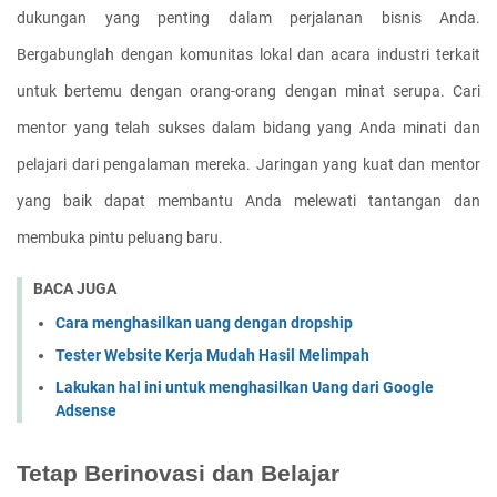
dukungan yang penting dalam perjalanan bisnis Anda. 
Bergabunglah dengan komunitas lokal dan acara industri terkait 
untuk bertemu dengan orang-orang dengan minat serupa. Cari 
mentor yang telah sukses dalam bidang yang Anda minati dan 
pelajari dari pengalaman mereka. Jaringan yang kuat dan mentor 
yang baik dapat membantu Anda melewati tantangan dan 
membuka pintu peluang baru.
BACA JUGA
Cara menghasilkan uang dengan dropship
Tester Website Kerja Mudah Hasil Melimpah
Lakukan hal ini untuk menghasilkan Uang dari Google
Adsense
Tetap Berinovasi dan Belajar