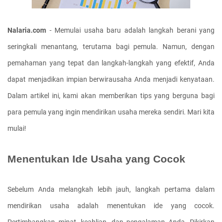
Nalaria.com
 - Memulai usaha baru adalah langkah berani yang 
seringkali menantang, terutama bagi pemula. Namun, dengan 
pemahaman yang tepat dan langkah-langkah yang efektif, Anda 
dapat menjadikan impian berwirausaha Anda menjadi kenyataan. 
Dalam artikel ini, kami akan memberikan tips yang berguna bagi 
para pemula yang ingin mendirikan usaha mereka sendiri. Mari kita 
mulai!
Menentukan Ide Usaha yang Cocok
Sebelum Anda melangkah lebih jauh, langkah pertama dalam 
mendirikan usaha adalah menentukan ide yang cocok. 