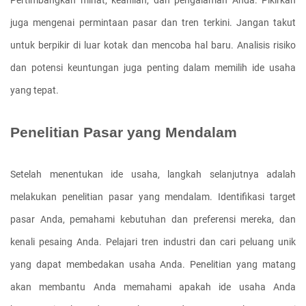
Pertimbangkan minat, keahlian, dan pengalaman Anda. Pikirkan 
juga mengenai permintaan pasar dan tren terkini. Jangan takut 
untuk berpikir di luar kotak dan mencoba hal baru. Analisis risiko 
dan potensi keuntungan juga penting dalam memilih ide usaha 
yang tepat.
Penelitian Pasar yang Mendalam
Setelah menentukan ide usaha, langkah selanjutnya adalah 
melakukan penelitian pasar yang mendalam. Identifikasi target 
pasar Anda, pemahami kebutuhan dan preferensi mereka, dan 
kenali pesaing Anda. Pelajari tren industri dan cari peluang unik 
yang dapat membedakan usaha Anda. Penelitian yang matang 
akan membantu Anda memahami apakah ide usaha Anda 