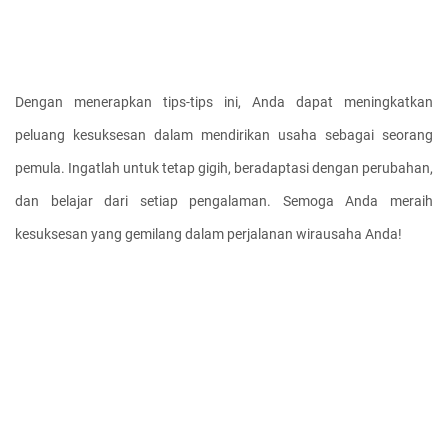
Dengan menerapkan tips-tips ini, Anda dapat meningkatkan 
peluang kesuksesan dalam mendirikan usaha sebagai seorang 
pemula. Ingatlah untuk tetap gigih, beradaptasi dengan perubahan, 
dan belajar dari setiap pengalaman. Semoga Anda meraih 
kesuksesan yang gemilang dalam perjalanan wirausaha Anda!