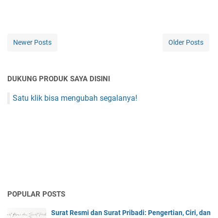
Newer Posts
Older Posts
DUKUNG PRODUK SAYA DISINI
Satu klik bisa mengubah segalanya!
POPULAR POSTS
Surat Resmi dan Surat Pribadi: Pengertian, Ciri, dan