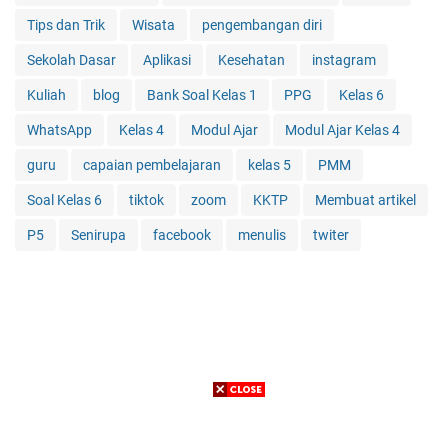
Tips dan Trik
Wisata
pengembangan diri
Sekolah Dasar
Aplikasi
Kesehatan
instagram
Kuliah
blog
Bank Soal Kelas 1
PPG
Kelas 6
WhatsApp
Kelas 4
Modul Ajar
Modul Ajar Kelas 4
guru
capaian pembelajaran
kelas 5
PMM
Soal Kelas 6
tiktok
zoom
KKTP
Membuat artikel
P5
Senirupa
facebook
menulis
twiter