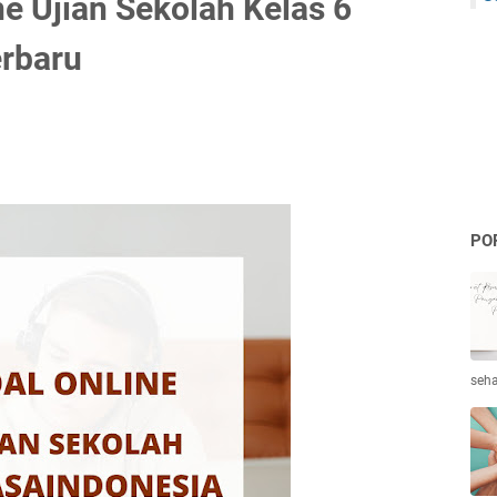
e Ujian Sekolah Kelas 6
erbaru
PO
seha