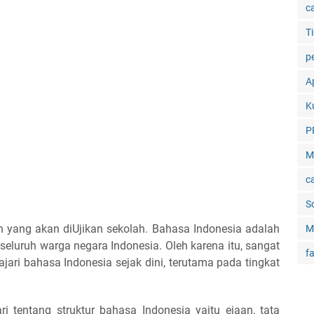
c
Ti
p
Ap
K
P
M
c
S
n yang akan diUjikan sekolah. Bahasa Indonesia adalah
M
eluruh warga negara Indonesia. Oleh karena itu, sangat
f
ari bahasa Indonesia sejak dini, terutama pada tingkat
i tentang struktur bahasa Indonesia yaitu ejaan, tata