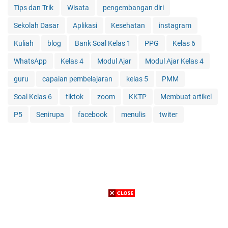
Tips dan Trik
Wisata
pengembangan diri
Sekolah Dasar
Aplikasi
Kesehatan
instagram
Kuliah
blog
Bank Soal Kelas 1
PPG
Kelas 6
WhatsApp
Kelas 4
Modul Ajar
Modul Ajar Kelas 4
guru
capaian pembelajaran
kelas 5
PMM
Soal Kelas 6
tiktok
zoom
KKTP
Membuat artikel
P5
Senirupa
facebook
menulis
twiter