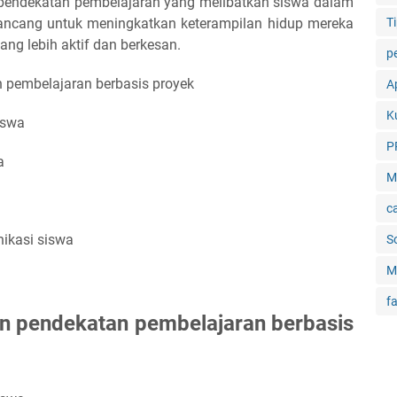
 pendekatan pembelajaran yang melibatkan siswa dalam
irancang untuk meningkatkan keterampilan hidup mereka
Ti
ng lebih aktif dan berkesan.
p
pembelajaran berbasis proyek
Ap
K
iswa
P
a
M
c
ikasi siswa
S
M
f
 pendekatan pembelajaran berbasis