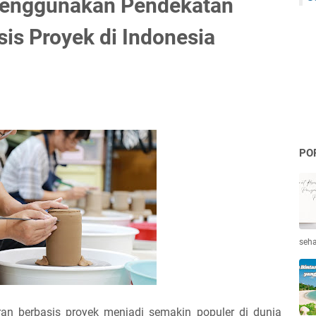
enggunakan Pendekatan
is Proyek di Indonesia
PO
seha
an berbasis proyek menjadi semakin populer di dunia