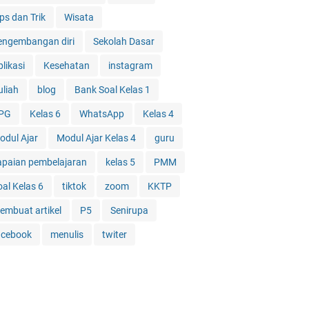
ps dan Trik
Wisata
engembangan diri
Sekolah Dasar
likasi
Kesehatan
instagram
uliah
blog
Bank Soal Kelas 1
PG
Kelas 6
WhatsApp
Kelas 4
odul Ajar
Modul Ajar Kelas 4
guru
apaian pembelajaran
kelas 5
PMM
oal Kelas 6
tiktok
zoom
KKTP
embuat artikel
P5
Senirupa
acebook
menulis
twiter