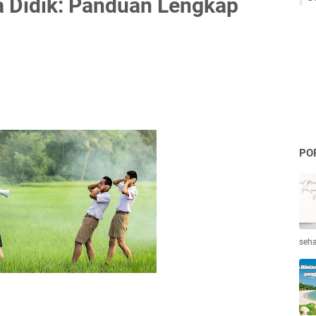
a Didik: Panduan Lengkap
PO
seha