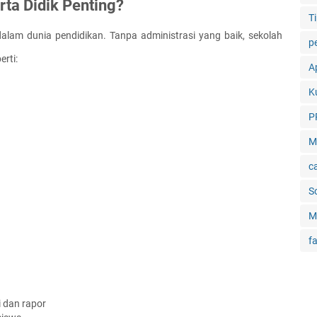
ta Didik Penting?
Ti
dalam dunia pendidikan. Tanpa administrasi yang baik, sekolah 
p
rti:
Ap
K
P
M
c
S
M
f
 dan rapor