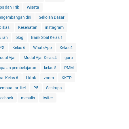
ps dan Trik
Wisata
engembangan diri
Sekolah Dasar
likasi
Kesehatan
instagram
uliah
blog
Bank Soal Kelas 1
PG
Kelas 6
WhatsApp
Kelas 4
odul Ajar
Modul Ajar Kelas 4
guru
apaian pembelajaran
kelas 5
PMM
oal Kelas 6
tiktok
zoom
KKTP
embuat artikel
P5
Senirupa
acebook
menulis
twiter