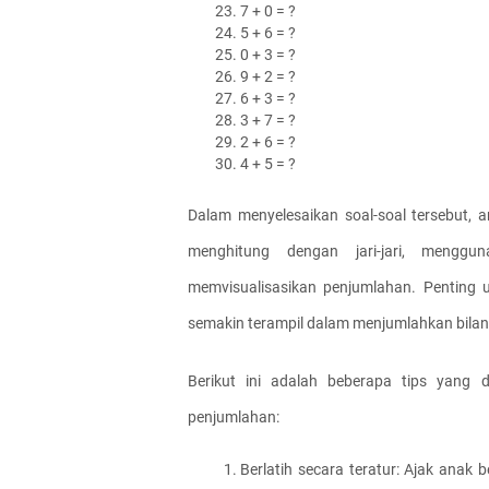
7 + 0 = ?
5 + 6 = ?
0 + 3 = ?
9 + 2 = ?
6 + 3 = ?
3 + 7 = ?
2 + 6 = ?
4 + 5 = ?
Dalam menyelesaikan soal-soal tersebut, 
menghitung dengan jari-jari, mengg
memvisualisasikan penjumlahan. Penting u
semakin terampil dalam menjumlahkan bilan
Berikut ini adalah beberapa tips yan
penjumlahan:
Berlatih secara teratur: Ajak anak 