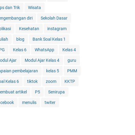
ps dan Trik
Wisata
engembangan diri
Sekolah Dasar
likasi
Kesehatan
instagram
uliah
blog
Bank Soal Kelas 1
PG
Kelas 6
WhatsApp
Kelas 4
odul Ajar
Modul Ajar Kelas 4
guru
apaian pembelajaran
kelas 5
PMM
oal Kelas 6
tiktok
zoom
KKTP
embuat artikel
P5
Senirupa
acebook
menulis
twiter