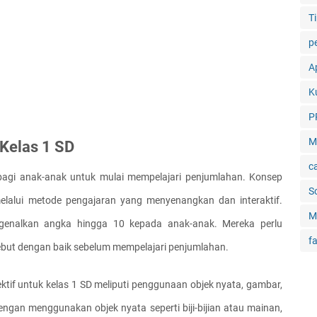
Ti
p
Ap
K
P
M
Kelas 1 SD
c
agi anak-anak untuk mulai mempelajari penjumlahan. Konsep 
S
lalui metode pengajaran yang menyenangkan dan interaktif. 
M
enalkan angka hingga 10 kepada anak-anak. Mereka perlu 
f
but dengan baik sebelum mempelajari penjumlahan.
if untuk kelas 1 SD meliputi penggunaan objek nyata, gambar, 
ngan menggunakan objek nyata seperti biji-bijian atau mainan, 