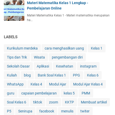
Materi Matematika Kelas 1 Lengkap -
Pembelajaran Online
Materi Matematika Kelas 1 - Materi matematika merupakan
ha…
LABELS
Kurikulum merdeka
cara menghasilkan uang
Kelas 1
Tips dan Trik
Wisata
pengembangan diri
Sekolah Dasar
Aplikasi
Kesehatan
instagram
Kuliah
blog
Bank Soal Kelas 1
PPG
Kelas 6
WhatsApp
Kelas 4
Modul Ajar
Modul Ajar Kelas 4
guru
capaian pembelajaran
kelas 5
PMM
Soal Kelas 6
tiktok
zoom
KKTP
Membuat artikel
P5
Senirupa
facebook
menulis
twiter