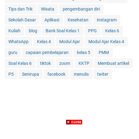
Tips dan Trik
Wisata
pengembangan diri
Sekolah Dasar
Aplikasi
Kesehatan
instagram
Kuliah
blog
Bank Soal Kelas 1
PPG
Kelas 6
WhatsApp
Kelas 4
Modul Ajar
Modul Ajar Kelas 4
guru
capaian pembelajaran
kelas 5
PMM
Soal Kelas 6
tiktok
zoom
KKTP
Membuat artikel
P5
Senirupa
facebook
menulis
twiter