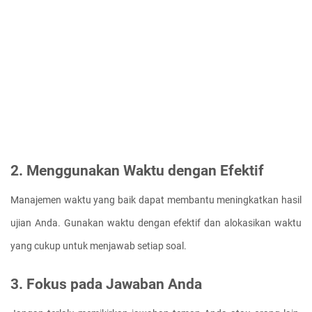
2. Menggunakan Waktu dengan Efektif
Manajemen waktu yang baik dapat membantu meningkatkan hasil 
ujian Anda. Gunakan waktu dengan efektif dan alokasikan waktu 
yang cukup untuk menjawab setiap soal.
3. Fokus pada Jawaban Anda