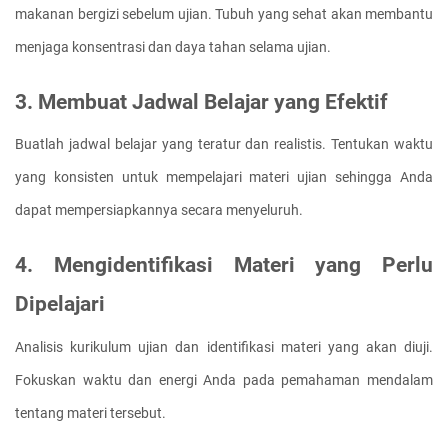
makanan bergizi sebelum ujian. Tubuh yang sehat akan membantu 
menjaga konsentrasi dan daya tahan selama ujian.
3. Membuat Jadwal Belajar yang Efektif
Buatlah jadwal belajar yang teratur dan realistis. Tentukan waktu 
yang konsisten untuk mempelajari materi ujian sehingga Anda 
dapat mempersiapkannya secara menyeluruh.
4. Mengidentifikasi Materi yang Perlu 
Dipelajari
Analisis kurikulum ujian dan identifikasi materi yang akan diuji. 
Fokuskan waktu dan energi Anda pada pemahaman mendalam 
tentang materi tersebut.