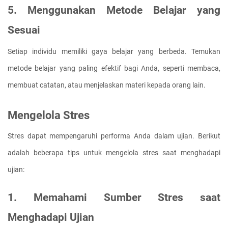
5. Menggunakan Metode Belajar yang 
Sesuai
Setiap individu memiliki gaya belajar yang berbeda. Temukan 
metode belajar yang paling efektif bagi Anda, seperti membaca, 
membuat catatan, atau menjelaskan materi kepada orang lain.
Mengelola Stres
Stres dapat mempengaruhi performa Anda dalam ujian. Berikut 
adalah beberapa tips untuk mengelola stres saat menghadapi 
ujian:
1. Memahami Sumber Stres saat 
Menghadapi Ujian