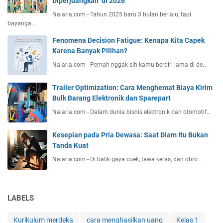
Diperjuangkan" di 2026
Nalaria.com - Tahun 2025 baru 3 bulan berlalu, tapi
bayanga…
Fenomena Decision Fatigue: Kenapa Kita Capek
Karena Banyak Pilihan?
Nalaria.com - Pernah nggak sih kamu berdiri lama di de…
Trailer Optimization: Cara Menghemat Biaya Kirim
Bulk Barang Elektronik dan Sparepart
Nalaria.com - Dalam dunia bisnis elektronik dan otomotif…
Kesepian pada Pria Dewasa: Saat Diam Itu Bukan
Tanda Kuat
Nalaria.com - Di balik gaya cuek, tawa keras, dan obro…
LABELS
Kurikulum merdeka
cara menghasilkan uang
Kelas 1