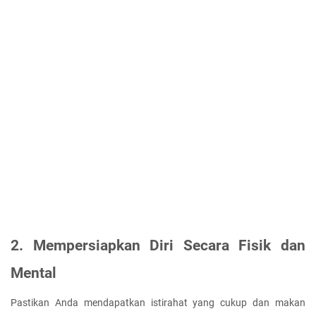
2. Mempersiapkan Diri Secara Fisik dan 
Mental
Pastikan Anda mendapatkan istirahat yang cukup dan makan 