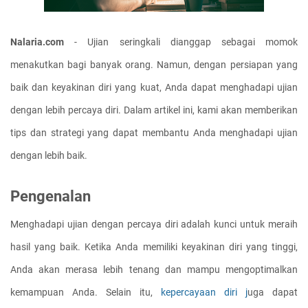
Nalaria.com 
- Ujian seringkali dianggap sebagai momok 
menakutkan bagi banyak orang. Namun, dengan persiapan yang 
baik dan keyakinan diri yang kuat, Anda dapat menghadapi ujian 
dengan lebih percaya diri. Dalam artikel ini, kami akan memberikan 
tips dan strategi yang dapat membantu Anda menghadapi ujian 
dengan lebih baik.
Pengenalan
Menghadapi ujian dengan percaya diri adalah kunci untuk meraih 
hasil yang baik. Ketika Anda memiliki keyakinan diri yang tinggi, 
Anda akan merasa lebih tenang dan mampu mengoptimalkan 
kemampuan Anda. Selain itu, 
kepercayaan diri j
uga dapat 