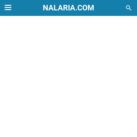
NALARIA.COM