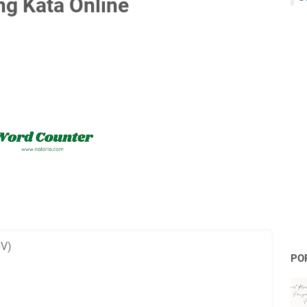
ng Kata Online
PO