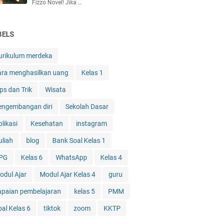
Fizzo Novel! Jika …
BELS
urikulum merdeka
ara menghasilkan uang
Kelas 1
ps dan Trik
Wisata
engembangan diri
Sekolah Dasar
likasi
Kesehatan
instagram
uliah
blog
Bank Soal Kelas 1
PG
Kelas 6
WhatsApp
Kelas 4
odul Ajar
Modul Ajar Kelas 4
guru
apaian pembelajaran
kelas 5
PMM
oal Kelas 6
tiktok
zoom
KKTP