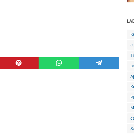
LA
K
c
Ti
p
Ap
K
P
M
c
S