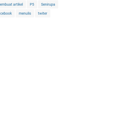
embuat artikel
P5
Senirupa
acebook
menulis
twiter