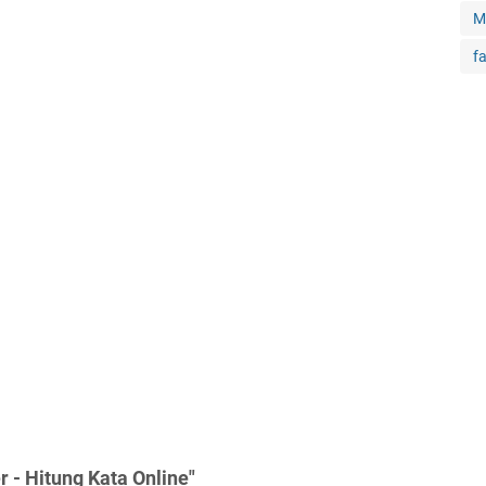
M
f
 - Hitung Kata Online"