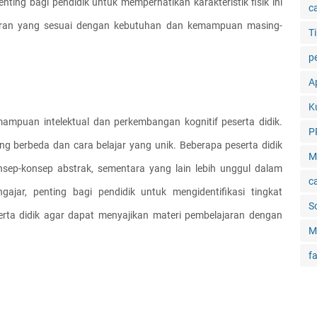
nting bagi pendidik untuk memperhatikan karakteristik fisik ini 
c
ran yang sesuai dengan kebutuhan dan kemampuan masing-
Ti
p
Ap
K
mampuan intelektual dan perkembangan kognitif peserta didik. 
P
ng berbeda dan cara belajar yang unik. Beberapa peserta didik 
M
ep-konsep abstrak, sementara yang lain lebih unggul dalam 
c
ar, penting bagi pendidik untuk mengidentifikasi tingkat 
S
a didik agar dapat menyajikan materi pembelajaran dengan 
M
f