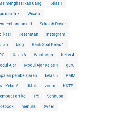
ara menghasilkan uang
Kelas 1
ps dan Trik
Wisata
engembangan diri
Sekolah Dasar
likasi
Kesehatan
instagram
uliah
blog
Bank Soal Kelas 1
PG
Kelas 6
WhatsApp
Kelas 4
odul Ajar
Modul Ajar Kelas 4
guru
apaian pembelajaran
kelas 5
PMM
oal Kelas 6
tiktok
zoom
KKTP
embuat artikel
P5
Senirupa
acebook
menulis
twiter