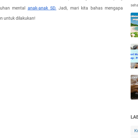
seha
uhan mental 
anak-anak SD.
 Jadi, mari kita bahas mengapa 
n untuk dilakukan!
LA
K