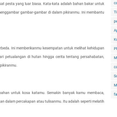
c
t pesta yang luar biasa. Kata-kata adalah bahan bakar untuk 
Ti
menggambar gambar-gambar di dalam pikiranmu. Ini membantu 
p
Ap
K
beda. Ini memberikanmu kesempatan untuk melihat kehidupan 
P
ri petualangan di hutan hingga cerita tentang persahabatan, 
M
pikiranmu.
c
S
M
bahan untuk kosa katamu. Semakin banyak kamu membaca, 
f
 dalam percakapan atau tulisanmu. Itu adalah seperti melatih 