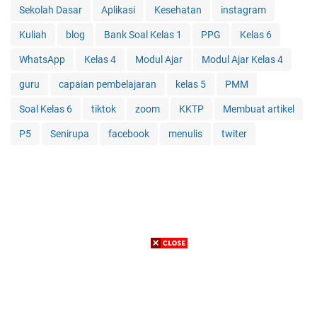
Sekolah Dasar
Aplikasi
Kesehatan
instagram
Kuliah
blog
Bank Soal Kelas 1
PPG
Kelas 6
WhatsApp
Kelas 4
Modul Ajar
Modul Ajar Kelas 4
guru
capaian pembelajaran
kelas 5
PMM
Soal Kelas 6
tiktok
zoom
KKTP
Membuat artikel
P5
Senirupa
facebook
menulis
twiter