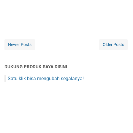
Newer Posts
Older Posts
DUKUNG PRODUK SAYA DISINI
Satu klik bisa mengubah segalanya!