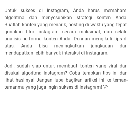
Untuk sukses di Instagram, Anda harus memahami
algoritma dan menyesuaikan strategi konten Anda.
Buatlah konten yang menarik, posting di waktu yang tepat,
gunakan fitur Instagram secara maksimal, dan selalu
analisis performa konten Anda. Dengan mengikuti tips di
atas, Anda bisa meningkatkan jangkauan dan
mendapatkan lebih banyak interaksi di Instagram.
Jadi, sudah siap untuk membuat konten yang viral dan
disukai algoritma Instagram? Coba terapkan tips ini dan
lihat hasilnya! Jangan lupa bagikan artikel ini ke teman-
temanmu yang juga ingin sukses di Instagram!
🚀