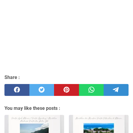
Share :
You may like these posts :