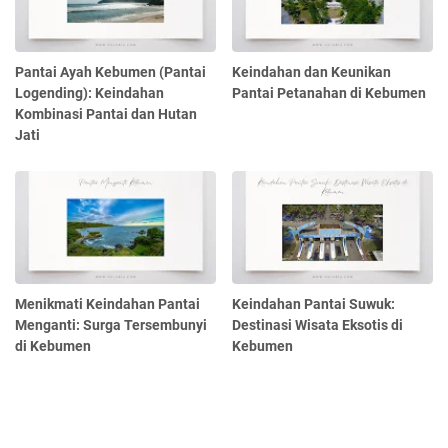
Pantai Ayah Kebumen (Pantai
Keindahan dan Keunikan
Logending): Keindahan
Pantai Petanahan di Kebumen
Kombinasi Pantai dan Hutan
Jati
Menikmati Keindahan Pantai
Keindahan Pantai Suwuk:
Menganti: Surga Tersembunyi
Destinasi Wisata Eksotis di
di Kebumen
Kebumen