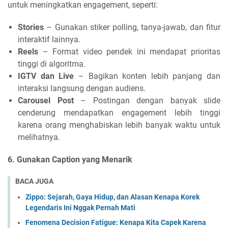
untuk meningkatkan engagement, seperti:
Stories
– Gunakan stiker polling, tanya-jawab, dan fitur
interaktif lainnya.
Reels
– Format video pendek ini mendapat prioritas
tinggi di algoritma.
IGTV dan Live
– Bagikan konten lebih panjang dan
interaksi langsung dengan audiens.
Carousel Post
– Postingan dengan banyak slide
cenderung mendapatkan engagement lebih tinggi
karena orang menghabiskan lebih banyak waktu untuk
melihatnya.
6. Gunakan Caption yang Menarik
BACA JUGA
Zippo: Sejarah, Gaya Hidup, dan Alasan Kenapa Korek
Legendaris Ini Nggak Pernah Mati
Fenomena Decision Fatigue: Kenapa Kita Capek Karena