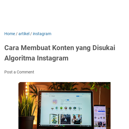
Home
/
artikel
/
instagram
Cara Membuat Konten yang Disukai
Algoritma Instagram
Post a Comment