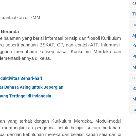
c
Ti
 dimanfaatkan di PMM:
p
 Beranda
Ap
alaman yang berisi informasi prinsip dan filosofi Kurikulum 
g seperti panduan BSKAP, CP, dan contoh ATP. Informasi-
K
ngguna memahami konsep dasar Kurikulum Merdeka dan 
P
lementasikannya di kelas.
M
c
uktivitas Sehari-hari
jar Bahasa Asing untuk Bepergian
S
ng Tertinggi di Indonesia
M
f
ran yang terkait dengan Kurikulum Merdeka. Modul-modul 
n memungkinkan pengguna untuk belajar secara bertahap. 
ai dengan kebutuhan mereka dan belajar kapan saja dan di 