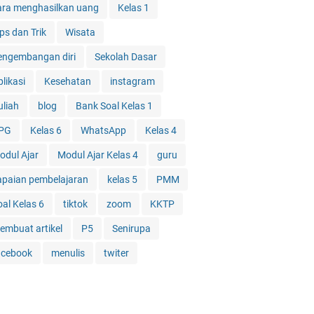
ara menghasilkan uang
Kelas 1
ps dan Trik
Wisata
engembangan diri
Sekolah Dasar
likasi
Kesehatan
instagram
uliah
blog
Bank Soal Kelas 1
PG
Kelas 6
WhatsApp
Kelas 4
odul Ajar
Modul Ajar Kelas 4
guru
apaian pembelajaran
kelas 5
PMM
oal Kelas 6
tiktok
zoom
KKTP
embuat artikel
P5
Senirupa
acebook
menulis
twiter