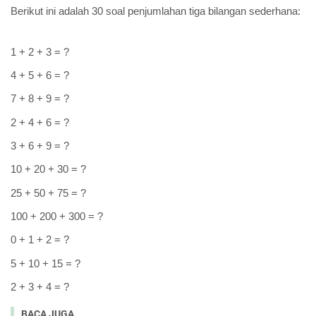
Berikut ini adalah 30 soal penjumlahan tiga bilangan sederhana:
1 + 2 + 3 = ?
4 + 5 + 6 = ?
7 + 8 + 9 = ?
2 + 4 + 6 = ?
3 + 6 + 9 = ?
10 + 20 + 30 = ?
25 + 50 + 75 = ?
100 + 200 + 300 = ?
0 + 1 + 2 = ?
5 + 10 + 15 = ?
2 + 3 + 4 = ?
BACA JUGA