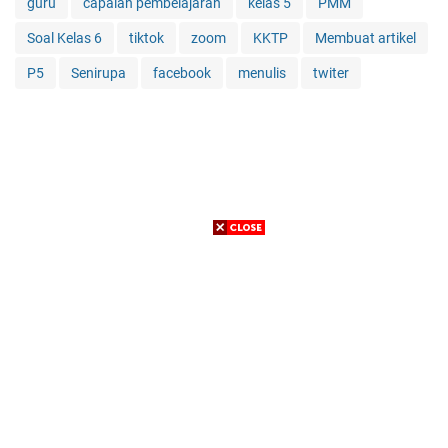
guru
capaian pembelajaran
kelas 5
PMM
Soal Kelas 6
tiktok
zoom
KKTP
Membuat artikel
P5
Senirupa
facebook
menulis
twiter