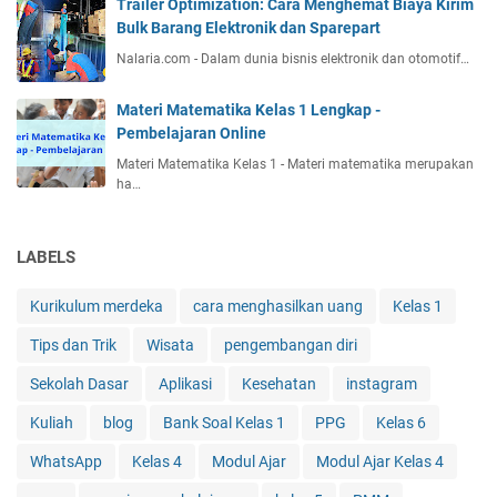
Trailer Optimization: Cara Menghemat Biaya Kirim
Bulk Barang Elektronik dan Sparepart
Nalaria.com - Dalam dunia bisnis elektronik dan otomotif…
Materi Matematika Kelas 1 Lengkap -
Pembelajaran Online
Materi Matematika Kelas 1 - Materi matematika merupakan
ha…
LABELS
Kurikulum merdeka
cara menghasilkan uang
Kelas 1
Tips dan Trik
Wisata
pengembangan diri
Sekolah Dasar
Aplikasi
Kesehatan
instagram
Kuliah
blog
Bank Soal Kelas 1
PPG
Kelas 6
WhatsApp
Kelas 4
Modul Ajar
Modul Ajar Kelas 4