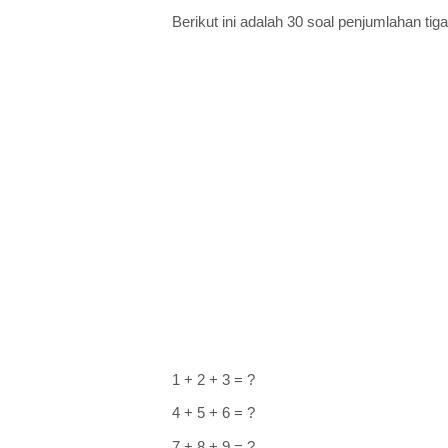
Berikut ini adalah 30 soal penjumlahan tig
1 + 2 + 3 = ?
4 + 5 + 6 = ?
7 + 8 + 9 = ?