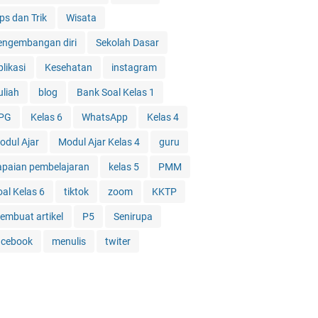
ps dan Trik
Wisata
engembangan diri
Sekolah Dasar
likasi
Kesehatan
instagram
uliah
blog
Bank Soal Kelas 1
PG
Kelas 6
WhatsApp
Kelas 4
odul Ajar
Modul Ajar Kelas 4
guru
apaian pembelajaran
kelas 5
PMM
oal Kelas 6
tiktok
zoom
KKTP
embuat artikel
P5
Senirupa
acebook
menulis
twiter