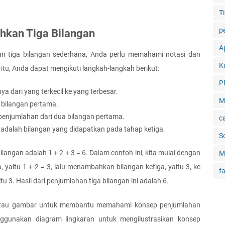
Ti
p
hkan Tiga Bilangan
Ap
tiga bilangan sederhana, Anda perlu memahami notasi dan 
K
itu, Anda dapat mengikuti langkah-langkah berikut:
P
ya dari yang terkecil ke yang terbesar.
M
bilangan pertama.
 penjumlahan dari dua bilangan pertama.
c
n adalah bilangan yang didapatkan pada tahap ketiga.
S
angan adalah 1 + 2 + 3 = 6. Dalam contoh ini, kita mulai dengan 
M
itu 1 + 2 = 3, lalu menambahkan bilangan ketiga, yaitu 3, ke 
f
u 3. Hasil dari penjumlahan tiga bilangan ini adalah 6.
tau gambar untuk membantu memahami konsep penjumlahan 
ggunakan diagram lingkaran untuk mengilustrasikan konsep 