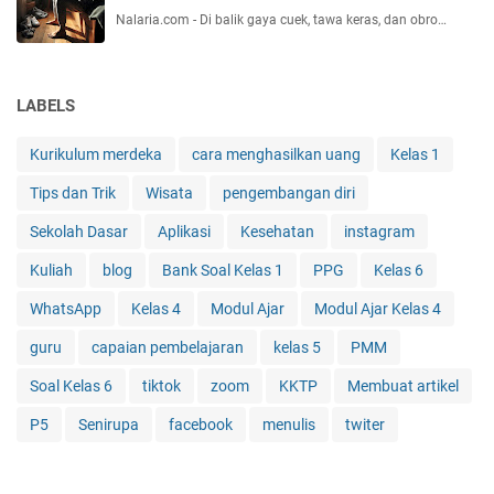
Nalaria.com - Di balik gaya cuek, tawa keras, dan obro…
LABELS
Kurikulum merdeka
cara menghasilkan uang
Kelas 1
Tips dan Trik
Wisata
pengembangan diri
Sekolah Dasar
Aplikasi
Kesehatan
instagram
Kuliah
blog
Bank Soal Kelas 1
PPG
Kelas 6
WhatsApp
Kelas 4
Modul Ajar
Modul Ajar Kelas 4
guru
capaian pembelajaran
kelas 5
PMM
Soal Kelas 6
tiktok
zoom
KKTP
Membuat artikel
P5
Senirupa
facebook
menulis
twiter