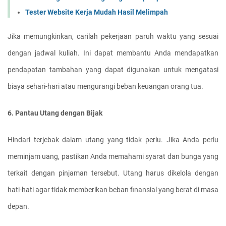
Tester Website Kerja Mudah Hasil Melimpah
Jika memungkinkan, carilah pekerjaan paruh waktu yang sesuai 
dengan jadwal kuliah. Ini dapat membantu Anda mendapatkan 
pendapatan tambahan yang dapat digunakan untuk mengatasi 
biaya sehari-hari atau mengurangi beban keuangan orang tua.
6. Pantau Utang dengan Bijak
Hindari terjebak dalam utang yang tidak perlu. Jika Anda perlu 
meminjam uang, pastikan Anda memahami syarat dan bunga yang 
terkait dengan pinjaman tersebut. Utang harus dikelola dengan 
hati-hati agar tidak memberikan beban finansial yang berat di masa 
depan.