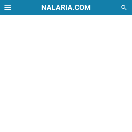
NALARIA.COM