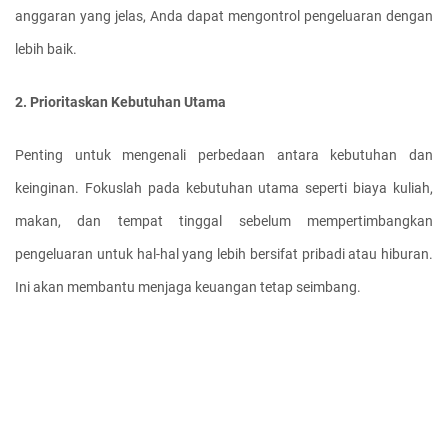
anggaran yang jelas, Anda dapat mengontrol pengeluaran dengan 
lebih baik.
2. Prioritaskan Kebutuhan Utama
Penting untuk mengenali perbedaan antara kebutuhan dan 
keinginan. Fokuslah pada kebutuhan utama seperti biaya kuliah, 
makan, dan tempat tinggal sebelum mempertimbangkan 
pengeluaran untuk hal-hal yang lebih bersifat pribadi atau hiburan. 
Ini akan membantu menjaga keuangan tetap seimbang.