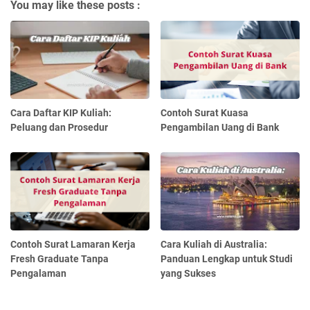
You may like these posts :
Cara Daftar KIP Kuliah:
Contoh Surat Kuasa
Peluang dan Prosedur
Pengambilan Uang di Bank
Contoh Surat Lamaran Kerja
Cara Kuliah di Australia:
Fresh Graduate Tanpa
Panduan Lengkap untuk Studi
Pengalaman
yang Sukses