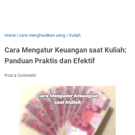
Home
/
cara menghasilkan uang
/
Kuliah
Cara Mengatur Keuangan saat Kuliah:
Panduan Praktis dan Efektif
Post a Comment