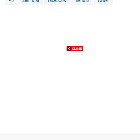
P5
Senirupa
facebook
menulis
twiter