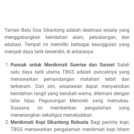
Taman Batu Goa Sikantong adalah destinasi wisata yang
menggabungkan keindahan alam, petualangan, dan
edukasi. Tempat ini memiliki berbagai keunggulan yang
menjadi daya tarik tersendiri, di antaranya:
Puncak untuk Menikmati Sunrise dan Sunset
Salah
satu daya tarik utama TBGS adalah puncaknya yang
menawarkan pemandangan matahari terbit dan
terbenam. Dari sini, wisatawan dapat menyaksikan
keindahan langit yang berubah warna, ditemani dengan
latar hijau Pegunungan Menoreh yang memukau.
Suasana ini memberikan pengalaman yang
menenangkan sekaligus menakjubkan.
Menikmati Kopi Sikantong Robusta
Bagi pecinta kopi,
TBGS menawarkan pengalaman menikmati kopi hitam