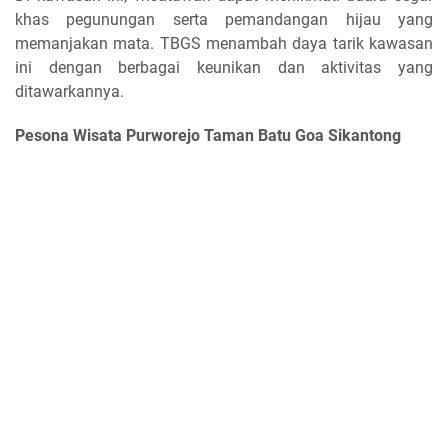
khas pegunungan serta pemandangan hijau yang
memanjakan mata. TBGS menambah daya tarik kawasan
ini dengan berbagai keunikan dan aktivitas yang
ditawarkannya.
Pesona Wisata Purworejo Taman Batu Goa Sikantong