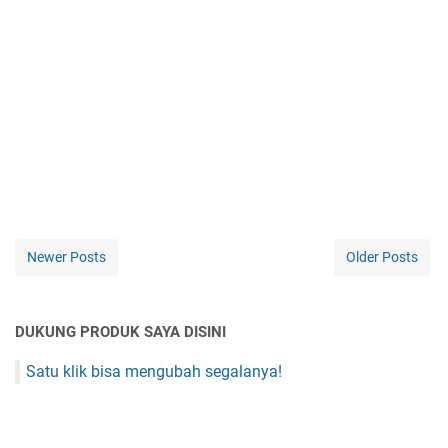
Newer Posts
Older Posts
DUKUNG PRODUK SAYA DISINI
Satu klik bisa mengubah segalanya!