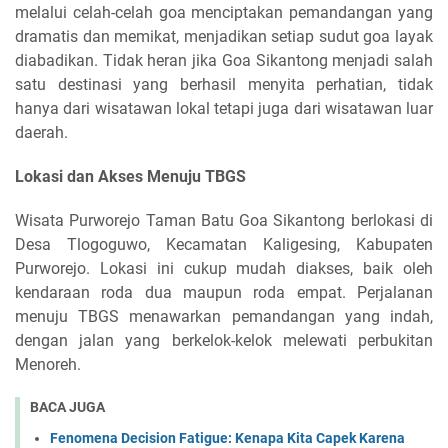
melalui celah-celah goa menciptakan pemandangan yang
dramatis dan memikat, menjadikan setiap sudut goa layak
diabadikan. Tidak heran jika Goa Sikantong menjadi salah
satu destinasi yang berhasil menyita perhatian, tidak
hanya dari wisatawan lokal tetapi juga dari wisatawan luar
daerah.
Lokasi dan Akses Menuju TBGS
Wisata Purworejo
Taman Batu Goa Sikantong berlokasi di
Desa Tlogoguwo, Kecamatan Kaligesing, Kabupaten
Purworejo. Lokasi ini cukup mudah diakses, baik oleh
kendaraan roda dua maupun roda empat. Perjalanan
menuju TBGS menawarkan pemandangan yang indah,
dengan jalan yang berkelok-kelok melewati perbukitan
Menoreh.
BACA JUGA
Fenomena Decision Fatigue: Kenapa Kita Capek Karena