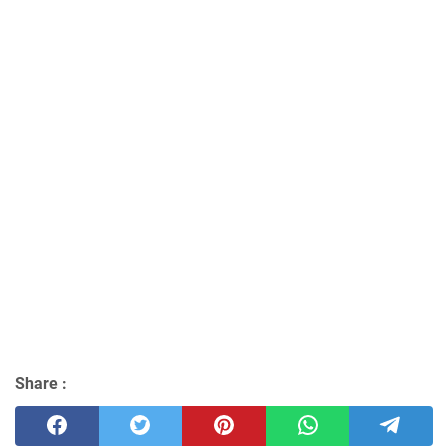
Share :