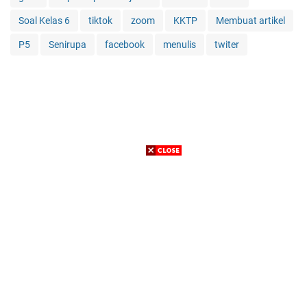
Soal Kelas 6
tiktok
zoom
KKTP
Membuat artikel
P5
Senirupa
facebook
menulis
twiter