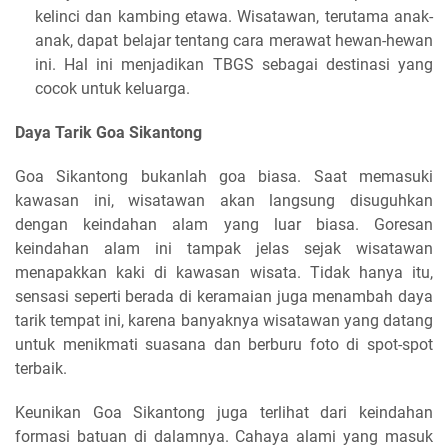
kelinci dan kambing etawa. Wisatawan, terutama anak-
anak, dapat belajar tentang cara merawat hewan-hewan
ini. Hal ini menjadikan TBGS sebagai destinasi yang
cocok untuk keluarga.
Daya Tarik Goa Sikantong
Goa Sikantong bukanlah goa biasa. Saat memasuki
kawasan ini, wisatawan akan langsung disuguhkan
dengan keindahan alam yang luar biasa. Goresan
keindahan alam ini tampak jelas sejak wisatawan
menapakkan kaki di kawasan wisata. Tidak hanya itu,
sensasi seperti berada di keramaian juga menambah daya
tarik tempat ini, karena banyaknya wisatawan yang datang
untuk menikmati suasana dan berburu foto di spot-spot
terbaik.
Keunikan Goa Sikantong juga terlihat dari keindahan
formasi batuan di dalamnya. Cahaya alami yang masuk