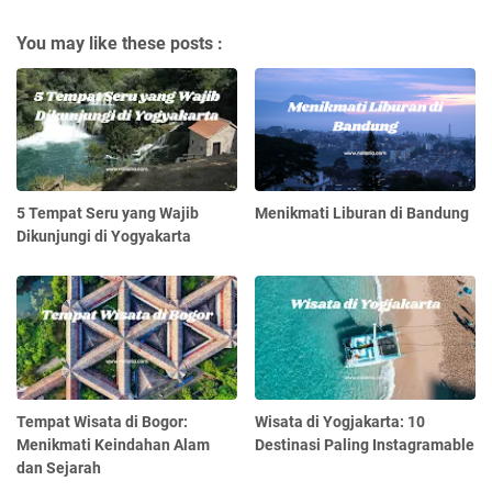
You may like these posts :
5 Tempat Seru yang Wajib
Menikmati Liburan di Bandung
Dikunjungi di Yogyakarta
Tempat Wisata di Bogor:
Wisata di Yogjakarta: 10
Menikmati Keindahan Alam
Destinasi Paling Instagramable
dan Sejarah