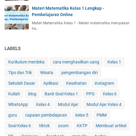
Materi Matematika Kelas 1 Lengkap -
Pembelajaran Online
Materi Matematika Kelas 1 - Materi matematika merupakan
ha…
LABELS
Kurikulum merdeka
cara menghasilkan uang
Kelas 1
Tips dan Trik
Wisata
pengembangan diri
Sekolah Dasar
Aplikasi
Kesehatan
instagram
Kuliah
blog
Bank Soal Kelas 1
PPG
Kelas 6
WhatsApp
Kelas 4
Modul Ajar
Modul Ajar Kelas 4
guru
capaian pembelajaran
kelas 5
PMM
Soal Kelas 6
tiktok
zoom
KKTP
Membuat artikel